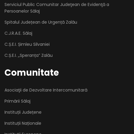
Serviciul Public Comunitar Judeţean de Evidenţă a
Persoanelor Sălaj
Spitalul Județean de Urgență Zalău
C.J.R.A.E. Sălaj
C.Ș.E.I. Șimleu Silvaniei
C.Ș.E.I. ,,Speranța” Zalău
Comunitate
Asociaţii de Dezvoltare Intercomunitară
Primării Sălaj
Instituții Județene
Instituții Naționale