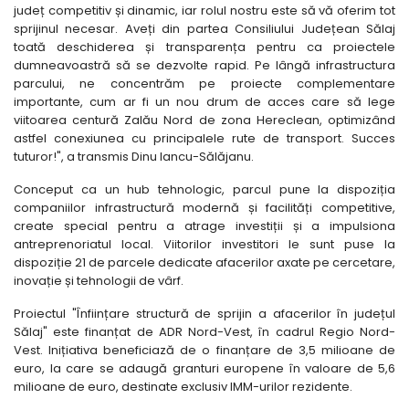
județ competitiv și dinamic, iar rolul nostru este să vă oferim tot
sprijinul necesar. Aveți din partea Consiliului Județean Sălaj
toată deschiderea și transparența pentru ca proiectele
dumneavoastră să se dezvolte rapid. Pe lângă infrastructura
parcului, ne concentrăm pe proiecte complementare
importante, cum ar fi un nou drum de acces care să lege
viitoarea centură Zalău Nord de zona Hereclean, optimizând
astfel conexiunea cu principalele rute de transport. Succes
tuturor!", a transmis Dinu Iancu-Sălăjanu.
Conceput ca un hub tehnologic, parcul pune la dispoziția
companiilor infrastructură modernă și facilități competitive,
create special pentru a atrage investiții și a impulsiona
antreprenoriatul local. Viitorilor investitori le sunt puse la
dispoziție 21 de parcele dedicate afacerilor axate pe cercetare,
inovație și tehnologii de vârf.
Proiectul "Înființare structură de sprijin a afacerilor în județul
Sălaj" este finanțat de ADR Nord-Vest, în cadrul Regio Nord-
Vest. Inițiativa beneficiază de o finanțare de 3,5 milioane de
euro, la care se adaugă granturi europene în valoare de 5,6
milioane de euro, destinate exclusiv IMM-urilor rezidente.