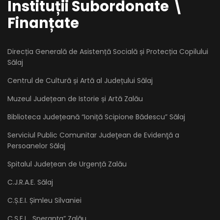
Instituții Subordonate \
Finanțate
Direcția Generală de Asistență Socială și Protecția Copilului
Sălaj
Centrul de Cultură și Artă al Județului Sălaj
Muzeul Județean de Istorie și Artă Zalău
Biblioteca Județeană “Ioniță Scipione Bădescu” Sălaj
Serviciul Public Comunitar Judeţean de Evidenţă a
Persoanelor Sălaj
Spitalul Județean de Urgență Zalău
C.J.R.A.E. Sălaj
C.Ș.E.I. Șimleu Silvaniei
C.Ș.E.I. ,,Speranța” Zalău