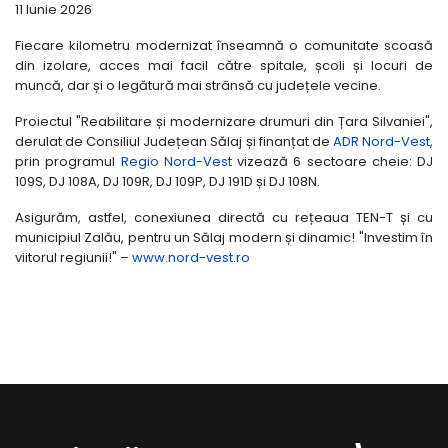
11 Iunie 2026
Fiecare kilometru modernizat înseamnă o comunitate scoasă
din izolare, acces mai facil către spitale, școli și locuri de
muncă, dar și o legătură mai strânsă cu județele vecine.
Proiectul "Reabilitare și modernizare drumuri din Țara Silvaniei",
derulat de Consiliul Județean Sălaj și finanțat de
ADR Nord-Vest
,
prin programul
Regio Nord-Vest
vizează 6 sectoare cheie: DJ
109S, DJ 108A, DJ 109R, DJ 109P, DJ 191D și DJ 108N.
Asigurăm, astfel, conexiunea directă cu rețeaua TEN-T și cu
municipiul Zalău, pentru un Sălaj modern și dinamic! "Investim în
viitorul regiunii!" –
www.nord-vest.ro