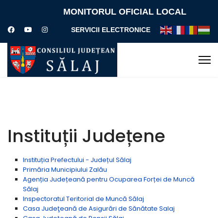
MONITORUL OFICIAL LOCAL
SERVICII ELECTRONICE
Instituții Județene
Instituția Prefectului - Județul Sălaj
Primăria Municipiului Zalău
Agenția Județeană pentru Ocuparea Forței de Muncă
Sălaj
Inspectoratul Teritorial de Muncă Sălaj
Casa Judeţeană de Asigurări de Sănătate Salaj