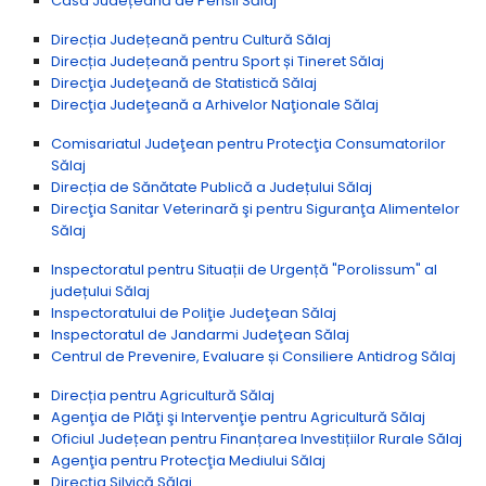
Casa Județeană de Pensii Sălaj
Direcția Județeană pentru Cultură Sălaj
Direcția Județeană pentru Sport și Tineret Sălaj
Direcţia Judeţeană de Statistică Sălaj
Direcţia Judeţeană a Arhivelor Naţionale Sălaj
Comisariatul Judeţean pentru Protecţia Consumatorilor
Sălaj
Direcția de Sănătate Publică a Județului Sălaj
Direcţia Sanitar Veterinară şi pentru Siguranţa Alimentelor
Sălaj
Inspectoratul pentru Situații de Urgență "Porolissum" al
județului Sălaj
Inspectoratului de Poliţie Judeţean Sălaj
Inspectoratul de Jandarmi Judeţean Sălaj
Centrul de Prevenire, Evaluare și Consiliere Antidrog Sălaj
Direcția pentru Agricultură Sălaj
Agenţia de Plăţi şi Intervenţie pentru Agricultură Sălaj
Oficiul Județean pentru Finanțarea Investițiilor Rurale Sălaj
Agenţia pentru Protecţia Mediului Sălaj
Direcția Silvică Sălaj