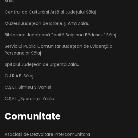
Sălaj
Centrul de Cultură și Artă al Județului Sălaj
Muzeul Județean de Istorie și Artă Zalău
Biblioteca Județeană “Ioniță Scipione Bădescu” Sălaj
Serviciul Public Comunitar Judeţean de Evidenţă a
Persoanelor Sălaj
Spitalul Județean de Urgență Zalău
C.J.R.A.E. Sălaj
C.Ș.E.I. Șimleu Silvaniei
C.Ș.E.I. ,,Speranța” Zalău
Comunitate
Asociaţii de Dezvoltare Intercomunitară