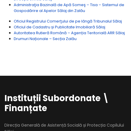
Administraţia Bazinală de Apă Someş – Tisa – Sistemul de
Gospodărire al Apelor Sălaj din Zalău
Oficiul Registrului Comerţului de pe lângă Tribunalul Sălaj
Oficiul de Cadastru și Publicitate Imobiliară Sălaj
Autoritatea Rutieră Română – Agenția Teritorială ARR Sălaj
Drumuri Naționale – Secția Zalău
Instituții Subordonate \
Finanțate
Direcția Generală de Asistență Socială și Protecția Copilului