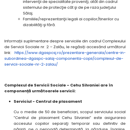
intervenţii de specialitate proveniţi, atât din cadrul
sistemului de protecţie cât şi de pe raza judeţului
Sălaj;
Familiile/reprezentanţii legali ai copiilor/tinerilor cu
dizabilităţi şi fără.
Informații suplimentare despre serviciile din cadrul Complexului
de Servicii Sociale nr. 2 – Zalău, le regăsiți accesând următorul
link:
https://www.dgaspcsj.ro/prezentare-generala/centre-in-
subordinea-dgaspc-salaj-componenta-copii/complexul-de-
servicii-sociale-nr-2-zalau/
Complexul de Servicii Sociale – Cehu Silvaniei are în
componență următoarele servicii:
Serviciul - Centrul de plasament
Cu o medie de 50 de beneficiari, scopul serviciului social
”Centrul de plasament Cehu Silvaniei” este asigurarea
accesului copiilor separaţi temporar sau definitiv de
părinţi, pe o perioadă determinată, la găzduire, îngrijire,