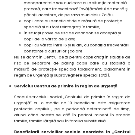
monoparentale sau nucleare cu o situație materială
precară, care frecventează învățământul de masă şi
părinții acestora, de pe raza municipiul Zalău;
copii care au beneficiat de o măsură de protecţie
specială şi au fost reintegraţi în familie;
în situații grave de risc de abandon se acceptă şi
copii de la vârsta de 2 ani;
copii cu vârsta între 16 şi 18 ani, cu condiția frecventării
constante a cursurilor şcolare.
Nu se admit în Centrul de zi pentru copii aflaţi în situaţie de
risc de separare de părinţi copiii care au stabilită o
măsură de protecție specială (plasament, plasament în
regim de urgență şi supraveghere specializată).
Serviciul Centrul de primire în regim de urgență
Scopul serviciului social „Centrului de primire în regim de
urgență” cu o medie de 10 beneficiari este asigurarea
protecției copilului, pe o perioadă determinată de timp,
atunci când acesta se află în pericol iminent în propria
familie, familia lărgită sau în familia substitutivă.
Beneficiarii serviciilor sociale acordate în „Centrul