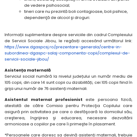
de vedere psihosocial;
tineri care nu prezintă boli contagioase, boli psihice,
dependenţă de alcool şi droguri.
Informații suplimentare despre serviciile din cadrul Complexului
de Servicii Sociale Jibou, le regăsiți accesând următorul link:
https://www.dgaspcsj.ro/prezentare-generala/centre-in-
subordinea-dgaspc-salaj-componenta-copii/complexul-de-
servicii-sociale-jibou/
Asistența maternală
Serviciul social numără la nivelul județului un număr mediu de
105 copii, din care 14 sunt copii cu dizabilități, cei 105 copii fiind în
grija unui număr de 76 asistenți maternali.
Asistentul maternal profesionist
este persoana fizică,
atestată de către Comisia pentru Protecţia Copilului care
asigură prin activitatea pe care o desfăşoară la domiciliul său,
creşterea, îngrijirea şi educarea, necesare dezvoltării
armonioase a copiilor pe care îi primeşte în plasament.
*Persoanele care doresc sa devină asistenți maternali, trebuie