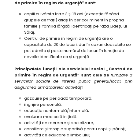
de primire în regim de urgență” sunt:
copiii cu vârsta între 3 și 18 ani (excepție făcând
grupele de frați) aflați în pericol iminent în propria
familie și familia lărgită, identificați pe raza județului
Sălaj.
Centrul de primire în regim de urgență are o
capacitate de 20 de locuri, dar în cazuri deosebite se
pot admite și peste numărul de locuri în funcție de
nevoile identificate ca și urgență.
Principalele funcţii ale serviciului social „Centrul de
primire în regim de urgență” sunt cele de
furnizare a
serviciilor sociale de interes public general/local, prin
asigurarea următoarelor activităţi:
găzduire pe perioadă temporară;
îngrijire personală;
educație nonformală/informală;
evaluare medicală inițială;
activități de recreere și socializare;
consiliere şi terapie suportivă pentru copii și părinți;
activități de educare a limbajului;