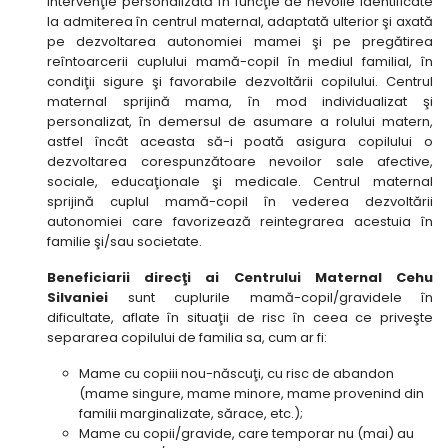
intervenţie personalizată în funcţie de nevoile identificate
la admiterea în centrul maternal, adaptată ulterior şi axată
pe dezvoltarea autonomiei mamei şi pe pregătirea
reîntoarcerii cuplului mamă-copil în mediul familial, în
condiţii sigure şi favorabile dezvoltării copilului. Centrul
maternal sprijină mama, în mod individualizat şi
personalizat, în demersul de asumare a rolului matern,
astfel încât aceasta să-i poată asigura copilului o
dezvoltarea corespunzătoare nevoilor sale afective,
sociale, educaţionale şi medicale. Centrul maternal
sprijină cuplul mamă-copil în vederea dezvoltării
autonomiei care favorizează reintegrarea acestuia în
familie şi/sau societate.
Beneficiarii direcţi ai Centrului Maternal Cehu
Silvaniei
sunt cuplurile mamă-copil/gravidele în
dificultate, aflate în situaţii de risc în ceea ce priveşte
separarea copilului de familia sa, cum ar fi:
Mame cu copiii nou-născuţi, cu risc de abandon
(mame singure, mame minore, mame provenind din
familii marginalizate, sărace, etc.);
Mame cu copii/gravide, care temporar nu (mai) au