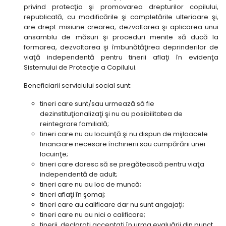
privind protecţia şi promovarea drepturilor copilului,
republicată, cu modificările şi completările ulterioare şi,
are drept misiune crearea, dezvoltarea şi aplicarea unui
ansamblu de măsuri şi proceduri menite să ducă la
formarea, dezvoltarea şi îmbunătăţirea deprinderilor de
viaţă independentă pentru tinerii aflaţi în evidenţa
Sistemului de Protecţie a Copilului.
Beneficiarii serviciului social sunt:
tineri care sunt/sau urmează să fie
dezinstituţionalizaţi şi nu au posibilitatea de
reintegrare familială;
tineri care nu au locuinţă şi nu dispun de mijloacele
financiare necesare închirierii sau cumpărării unei
locuinţe;
tineri care doresc să se pregătească pentru viaţa
independentă de adult;
tineri care nu au loc de muncă;
tineri aflaţi în şomaj;
tineri care au calificare dar nu sunt angajaţi;
tineri care nu au nici o calificare;
tinerii, declaraţi acceptaţi în urma evaluării din punct