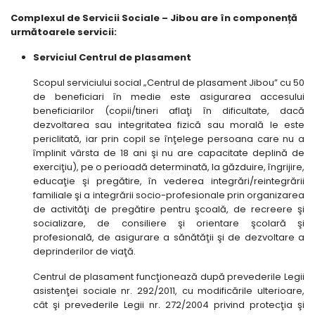
Complexul de Servicii Sociale – Jibou are în componență
următoarele servicii:
Serviciul Centrul de plasament
Scopul serviciului social „Centrul de plasament Jibou” cu 50
de beneficiari în medie este asigurarea accesului
beneficiarilor (copii/tineri aflaţi în dificultate, dacă
dezvoltarea sau integritatea fizică sau morală le este
periclitată, iar prin copil se înţelege persoana care nu a
împlinit vârsta de 18 ani şi nu are capacitate deplină de
exerciţiu), pe o perioadă determinată, la găzduire, îngrijire,
educaţie şi pregătire, în vederea integrări/reintegrării
familiale şi a integrării socio-profesionale prin organizarea
de activităţi de pregătire pentru şcoală, de recreere şi
socializare, de consiliere şi orientare şcolară şi
profesională, de asigurare a sănătăţii şi de dezvoltare a
deprinderilor de viaţă.
Centrul de plasament funcţionează după prevederile Legii
asistenţei sociale nr. 292/2011, cu modificările ulterioare,
cât şi prevederile Legii nr. 272/2004 privind protecţia şi