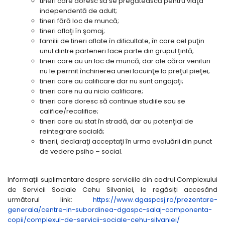
tineri care doresc să se pregătească pentru viaţa
independentă de adult;
tineri fără loc de muncă;
tineri aflaţi în şomaj;
familii de tineri aflate în dificultate, în care cel puţin
unul dintre parteneri face parte din grupul ţintă;
tineri care au un loc de muncă, dar ale căror venituri
nu le permit închirierea unei locuinţe la preţul pieţei;
tineri care au calificare dar nu sunt angajaţi;
tineri care nu au nicio calificare;
tineri care doresc să continue studiile sau se
califice/recalifice;
tineri care au stat în stradă, dar au potenţial de
reintegrare socială;
tinerii, declaraţi acceptaţi în urma evaluării din punct
de vedere psiho – social.
Informații suplimentare despre serviciile din cadrul Complexului
de Servicii Sociale Cehu Silvaniei, le regăsiți accesând
următorul link:
https://www.dgaspcsj.ro/prezentare-
generala/centre-in-subordinea-dgaspc-salaj-componenta-
copii/complexul-de-servicii-sociale-cehu-silvaniei/