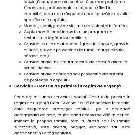
locuinţă sau/şi care se confruntă cu mari probleme
(financiare, profesionale, relaţionale) fiind în
imposibilitatea de a răspunde corespunzător nevoilor
specifice ale copilului;
Mame şi copii/gravide victime ale violenţei în familie;
Cuplu mamă-copil inclus într-un program de
restabilire a legăturilor familiale;
Gravide cu risc de abandon (gravide singure, gravide
minore, gravide provenind din familii marginalizate,
sărace, etc.);
Gravide aflate în ultimul trimestru de sarcină aflate în
situaţii de risc;
Gravide aflate pe stradă sau provenind din sistemul
de protecţie a copilului.
Serviciul - Centrul de primire în regim de urgență
Scopul şi misiunea serviciului social” Centrul de primire în
regim de urgenţă Cehu Silvaniei” cu 15 beneficiari în medie,
este asigurarea protecţiei copilului, pe o perioadă
determinată de timp, atunci când acesta se află în pericol
iminent în propria familie, familia lărgită sau în familia
substitutivă, este abuzat, neglijat, exploatat sau este
abandonat în unităţi sanitare.