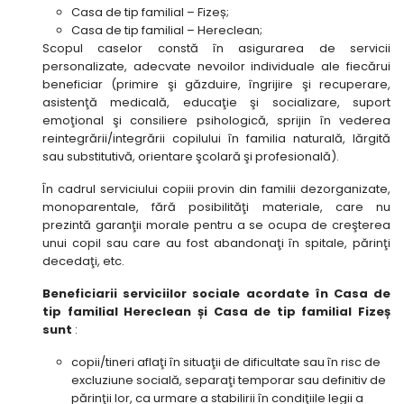
Casa de tip familial – Fizeș;
Casa de tip familial – Hereclean;
Scopul caselor constă în asigurarea de servicii
personalizate, adecvate nevoilor individuale ale fiecărui
beneficiar (primire şi găzduire, îngrijire şi recuperare,
asistenţă medicală, educaţie şi socializare, suport
emoţional şi consiliere psihologică, sprijin în vederea
reintegrării/integrării copilului în familia naturală, lărgită
sau substitutivă, orientare şcolară şi profesională).
În cadrul serviciului copiii provin din familii dezorganizate,
monoparentale, fără posibilităţi materiale, care nu
prezintă garanţii morale pentru a se ocupa de creşterea
unui copil sau care au fost abandonaţi în spitale, părinţi
decedaţi, etc.
Beneficiarii serviciilor sociale acordate în Casa de
tip familial Hereclean și Casa de tip familial Fizeș
sunt
:
copii/tineri aflaţi în situaţii de dificultate sau în risc de
excluziune socială, separaţi temporar sau definitiv de
părinţii lor, ca urmare a stabilirii în condiţiile legii a