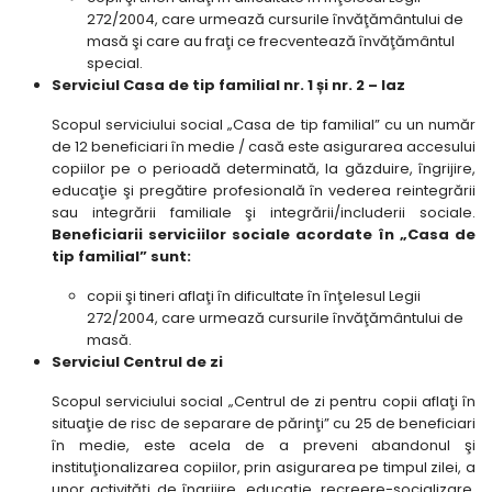
272/2004, care urmează cursurile învăţământului de
masă şi care au fraţi ce frecventează învăţământul
special.
Serviciul Casa de tip familial nr. 1 și nr. 2 – Iaz
Scopul serviciului social „Casa de tip familial” cu un număr
de 12 beneficiari în medie / casă este asigurarea accesului
copiilor pe o perioadă determinată, la găzduire, îngrijire,
educaţie şi pregătire profesională în vederea reintegrării
sau integrării familiale şi integrării/includerii sociale.
Beneficiarii serviciilor sociale acordate în „Casa de
tip familial” sunt:
copii şi tineri aflaţi în dificultate în înţelesul Legii
272/2004, care urmează cursurile învăţământului de
masă.
Serviciul Centrul de zi
Scopul serviciului social „Centrul de zi pentru copii aflaţi în
situaţie de risc de separare de părinţi” cu 25 de beneficiari
în medie, este acela de a preveni abandonul şi
instituţionalizarea copiilor, prin asigurarea pe timpul zilei, a
unor activităţi de îngrijire, educaţie, recreere-socializare,