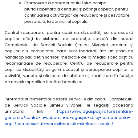
Promovare a parteneriatului între echipa
pluridisciplinara a centrului şi părinţii copiilor, pentru
continuarea activităţilor de recuperare şi dezvoltare
personală, la domiciliul copilului.
Centrul recuperare pentru copii cu dizabilităţi se adresează
copiilor aflaţi în sistemul de protecţie socială din cadrul
Complexului de Servicii Sociale Şimleu Silvaniei, precum şi
copiilor din comunitate, care sunt încadraţi într-un grad de
handicap sau deţin scrisori medicale de la medici specialişti cu
recomandare de recuperare. Centrul de recuperare pentru
copii cu dizabilităţi asigură accesul şi participarea copiilor la
activităţi variate şi eficiente de abilitare şi reabilitare în funcţie
de nevoile specifice fiecărui beneficiar.
Informații suplimentare despre serviciile din cadrul Complexului
de Servicii Sociale Șimleu Silvaniei, le regăsiți accesând
următorul link:
https://www.dgaspcsj.ro/prezentare-
generala/centre-in-subordinea-dgaspc-salaj-componenta-
copii/complexul-de-servicii-sociale-simleu-silvaniei/