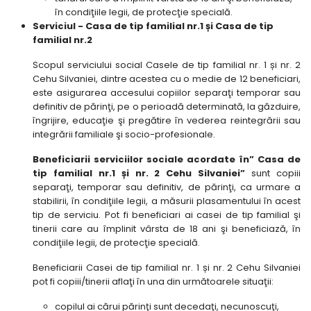
în condiţiile legii, de protecţie specială.
Serviciul - Casa de tip familial nr.1 și Casa de tip
familial nr.2
Scopul serviciului social Casele de tip familial nr. 1 și nr. 2
Cehu Silvaniei, dintre acestea cu o medie de 12 beneficiari,
este asigurarea accesului copiilor separaţi temporar sau
definitiv de părinţi, pe o perioadă determinată, la găzduire,
îngrijire, educaţie şi pregătire în vederea reintegrării sau
integrării familiale şi socio-profesionale.
Beneficiarii serviciilor sociale acordate în” Casa de
tip familial nr.1 și nr. 2 Cehu Silvaniei”
sunt copiii
separaţi, temporar sau definitiv, de părinţi, ca urmare a
stabilirii, în condiţiile legii, a măsurii plasamentului în acest
tip de serviciu. Pot fi beneficiari ai casei de tip familial şi
tinerii care au împlinit vârsta de 18 ani şi beneficiază, în
condiţiile legii, de protecţie specială.
Beneficiarii Casei de tip familial nr. 1 și nr. 2 Cehu Silvaniei
pot fi copiii/tinerii aflaţi în una din următoarele situaţii:
copilul ai cărui părinţi sunt decedaţi, necunoscuţi,