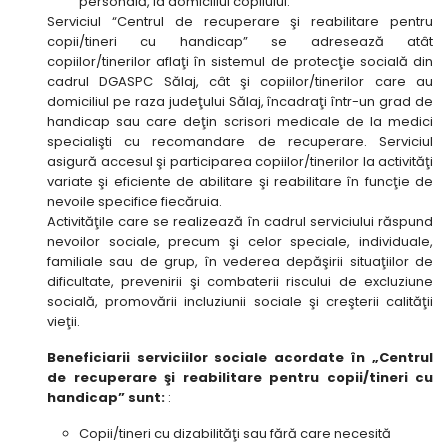
personală, la domiciliul copilului.
Serviciul “Centrul de recuperare şi reabilitare pentru
copii/tineri cu handicap” se adresează atât
copiilor/tinerilor aflaţi în sistemul de protecţie socială din
cadrul DGASPC Sălaj, cât şi copiilor/tinerilor care au
domiciliul pe raza judeţului Sălaj, încadraţi într-un grad de
handicap sau care deţin scrisori medicale de la medici
specialişti cu recomandare de recuperare. Serviciul
asigură accesul şi participarea copiilor/tinerilor la activităţi
variate şi eficiente de abilitare şi reabilitare în funcţie de
nevoile specifice fiecăruia.
Activităţile care se realizează în cadrul serviciului răspund
nevoilor sociale, precum şi celor speciale, individuale,
familiale sau de grup, în vederea depăşirii situaţiilor de
dificultate, prevenirii şi combaterii riscului de excluziune
socială, promovării incluziunii sociale şi creşterii calităţii
vieţii.
Beneficiarii serviciilor sociale acordate în „Centrul
de recuperare şi reabilitare pentru copii/tineri cu
handicap” sunt:
:
Copii/tineri cu dizabilităţi sau fără care necesită