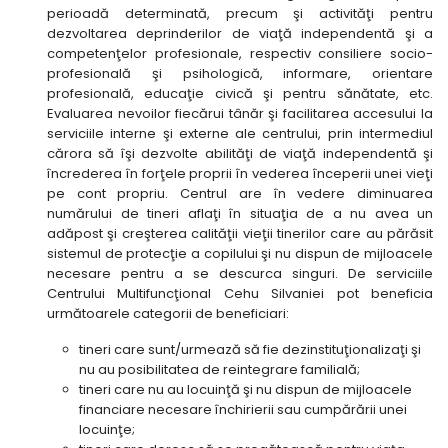
perioadă determinată, precum şi activităţi pentru
dezvoltarea deprinderilor de viaţă independentă şi a
competenţelor profesionale, respectiv consiliere socio-
profesională şi psihologică, informare, orientare
profesională, educaţie civică şi pentru sănătate, etc.
Evaluarea nevoilor fiecărui tânăr şi facilitarea accesului la
serviciile interne şi externe ale centrului, prin intermediul
cărora să îşi dezvolte abilităţi de viaţă independentă şi
încrederea în forţele proprii în vederea începerii unei vieţi
pe cont propriu. Centrul are în vedere diminuarea
numărului de tineri aflaţi în situaţia de a nu avea un
adăpost şi creşterea calităţii vieţii tinerilor care au părăsit
sistemul de protecţie a copilului şi nu dispun de mijloacele
necesare pentru a se descurca singuri. De serviciile
Centrului Multifuncţional Cehu Silvaniei pot beneficia
următoarele categorii de beneficiari:
tineri care sunt/urmează să fie dezinstituţionalizaţi şi
nu au posibilitatea de reintegrare familială;
tineri care nu au locuinţă şi nu dispun de mijloacele
financiare necesare închirierii sau cumpărării unei
locuinţe;