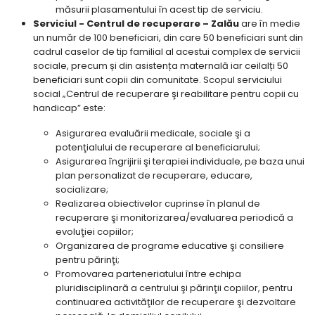
măsurii plasamentului în acest tip de serviciu.
Serviciul - Centrul de recuperare – Zalău
are în medie
un număr de 100 beneficiari, din care 50 beneficiari sunt din
cadrul caselor de tip familial al acestui complex de servicii
sociale, precum și din asistența maternală iar ceilalți 50
beneficiari sunt copii din comunitate. Scopul serviciului
social „Centrul de recuperare şi reabilitare pentru copii cu
handicap” este:
Asigurarea evaluării medicale, sociale şi a
potenţialului de recuperare al beneficiarului;
Asigurarea îngrijirii şi terapiei individuale, pe baza unui
plan personalizat de recuperare, educare,
socializare;
Realizarea obiectivelor cuprinse în planul de
recuperare şi monitorizarea/evaluarea periodică a
evoluţiei copiilor;
Organizarea de programe educative şi consiliere
pentru părinţi;
Promovarea parteneriatului între echipa
pluridisciplinară a centrului şi părinţii copiilor, pentru
continuarea activităţilor de recuperare şi dezvoltare