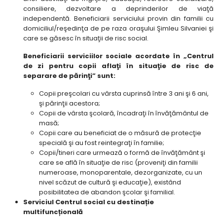
consiliere, dezvoltare a deprinderilor de viaţă
independentă. Beneficiarii serviciului provin din familii cu
domiciliul/reşedinţa de pe raza oraşului Şimleu Silvaniei şi
care se găsesc în situaţii de risc social.
Beneficiarii serviciilor sociale acordate în „Centrul
de zi pentru copii aflaţi în situaţie de risc de
separare de părinţi” sunt:
Copii preşcolari cu vârsta cuprinsă între 3 ani şi 6 ani,
şi părinţii acestora;
Copii de vârsta şcolară, încadraţi în învăţământul de
masă;
Copii care au beneficiat de o măsură de protecţie
specială şi au fost reintegraţi în familie;
Copii/tineri care urmează o formă de învăţământ şi
care se află în situaţie de risc (proveniţi din familii
numeroase, monoparentale, dezorganizate, cu un
nivel scăzut de cultură şi educaţie), existând
posibilitatea de abandon şcolar şi familial.
Serviciul Centrul social cu destinație
multifuncțională