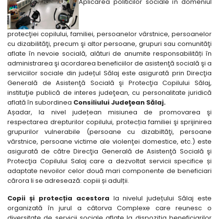
Aplicarea politicilor sociale în domeniul
protecţiei copilului, familiei, persoanelor vârstnice, persoanelor
cu dizabilităţi, precum şi altor persoane, grupuri sau comunităţi
aflate în nevoie socială, alături de anumite responsabilități în
administrarea şi acordarea beneficiilor de asistenţă socială şi a
serviciilor sociale din județul Sălaj este asigurată prin Direcţia
Generală de Asistenţă Socială şi Protecţia Copilului Sălaj,
instituţie publică de interes judeţean, cu personalitate juridică
aflată în subordinea
Consiliului Judeţean Sălaj.
Așadar, la nivel județean misiunea de promovarea şi
respectarea drepturilor copilului, protecția familiei şi sprijinirea
grupurilor vulnerabile (persoane cu dizabiltăţi, persoane
vârstnice, persoane victime ale violenţei domestice, etc.) este
asigurată de către Direcţia Generală de Asistenţă Socială şi
Protecţia Copilului Salaj care a dezvoltat servicii specifice și
adaptate nevoilor celor două mari componente de beneficiari
cărora li se adresează: copiii și adulții.
Copii și protecția acestora
la nivelul județului Sălaj este
organizată în jurul a câtorva Complexe care reunesc o
diversitate de servicii sociale aflate la dispoziția beneficiarilor