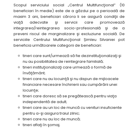
Scopul serviciului social „Centrul Multifuncţional” (10
beneficiari în medie) este de a găzdui pe o perioadă de
maxim 3 ani, beneficiari cărora li se asigură condiţii de
viaţă adecvate şi servicii care promovează
integrarea/reintegrarea socio-profesională şi de a
preveni riscul de marginalizare şi excluziune socială. De
serviciile Centrului Multifuncţional Șimleu Silvaniei pot
beneficia următoarele categorii de beneficiari:
tineri care sunt/urmează să fie dezinstituţionalizaţi şi
nu au posibilitatea de reintegrare familială;
tineri instituţionalizaţi care urmează o formă de
învăţământ;
tineri care nu au locuinţă şi nu dispun de mijloacele
financiare necesare închirierii sau cumpărării unei
locuinţe;
tineri care doresc să se pregătească pentru viaţa
independentă de adult;
tineri care au un loc de muncă cu venituri insuficiente
pentru a-şi asigura traiul zilnic;
tineri care nu au loc de muncă;
tineri aflaţi în şomaj;