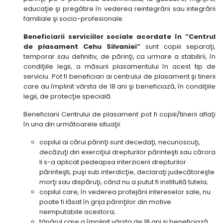
educaţie şi pregătire în vederea reintegrării sau integrării
familiale şi socio-profesionale.
Beneficiarii serviciilor sociale acordate în ”Centrul
de plasament Cehu Silvaniei”
sunt copiii separaţi,
temporar sau definitiv, de părinţi, ca urmare a stabilirii, în
condiţiile legii, a măsurii plasamentului în acest tip de
serviciu. Pot fi beneficiari ai centrului de plasament şi tinerii
care au împlinit vârsta de 18 ani şi beneficiază, în condiţiile
legii, de protecţie specială.
Beneficiarii Centrului de plasament pot fi copiii/tinerii aflaţi
în una din următoarele situaţii:
copilul ai cărui părinţi sunt decedaţi, necunoscuţi,
decăzuţi din exerciţiul drepturilor părinteşti sau cărora
li s-a aplicat pedeapsa interzicerii drepturilor
părinteşti, puşi sub interdicţie, declaraţi judecătoreşte
morţi sau dispăruţi, când nu a putut fi instituită tutela;
copilul care, în vederea protejării intereselor sale, nu
poate fi lăsat în grija părinţilor din motive
neimputabile acestora;
tânărul care a împlinit vârsta de 18 ani şi beneficiază,