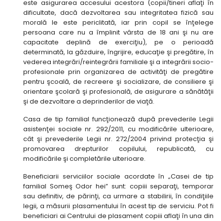
este asigurarea accesului acestora (copii/tineri aflaţi în
dificultate, dacă dezvoltarea sau integritatea fizică sau
morală le este periclitată, iar prin copil se înţelege
persoana care nu a împlinit vârsta de 18 ani şi nu are
capacitate deplină de exerciţiu), pe o perioadă
determinată, la găzduire, îngrijire, educaţie şi pregătire, în
vederea integrări/reintegrării familiale şi a integrării socio-
profesionale prin organizarea de activităţi de pregătire
pentru şcoală, de recreere şi socializare, de consiliere şi
orientare şcolară şi profesională, de asigurare a sănătăţii
şi de dezvoltare a deprinderilor de viaţă.
Casa de tip familial funcţionează după prevederile Legii
asistenţei sociale nr. 292/2011, cu modificările ulterioare,
cât şi prevederile Legii nr. 272/2004 privind protecţia şi
promovarea drepturilor copilului, republicată, cu
modificările şi completările ulterioare.
Beneficiarii serviciilor sociale acordate în „Casei de tip
familial Someş Odor hei” sunt: copiii separaţi, temporar
sau definitiv, de părinţi, ca urmare a stabilirii, în condiţiile
legii, a măsurii plasamentului în acest tip de serviciu. Pot fi
beneficiari ai Centrului de plasament copiii aflaţi în una din