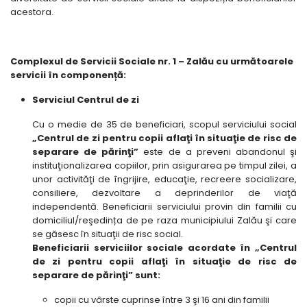
acestora.
Complexul de Servicii Sociale nr. 1 – Zalău cu următoarele
servicii în componență:
Serviciul Centrul de zi
Cu o medie de 35 de beneficiari, scopul serviciului social
„Centrul de zi pentru copii aflaţi în situaţie de risc de
separare de părinţi”
este de a preveni abandonul şi
instituţionalizarea copiilor, prin asigurarea pe timpul zilei, a
unor activităţi de îngrijire, educaţie, recreere socializare,
consiliere, dezvoltare a deprinderilor de viaţă
independentă. Beneficiarii serviciului provin din familii cu
domiciliul/reşedința de pe raza municipiului Zalău şi care
se găsesc în situaţii de risc social.
Beneficiarii serviciilor sociale acordate în „Centrul
de zi pentru copii aflaţi în situaţie de risc de
separare de părinţi” sunt:
copii cu vârste cuprinse între 3 şi 16 ani din familii