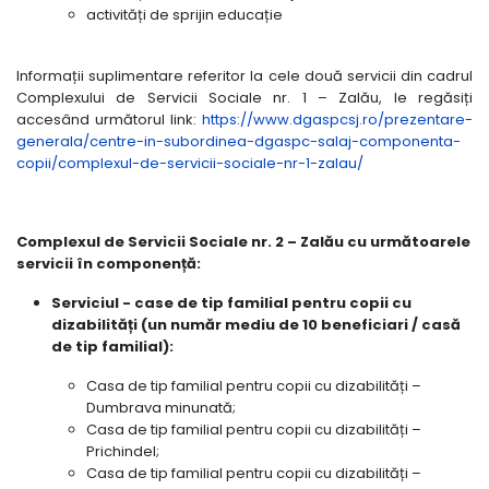
activități de sprijin educație
Informații suplimentare referitor la cele două servicii din cadrul
Complexului de Servicii Sociale nr. 1 – Zalău, le regăsiți
accesând următorul link:
https://www.dgaspcsj.ro/prezentare-
generala/centre-in-subordinea-dgaspc-salaj-componenta-
copii/complexul-de-servicii-sociale-nr-1-zalau/
Complexul de Servicii Sociale nr. 2 – Zalău cu următoarele
servicii în componență:
Serviciul - case de tip familial pentru copii cu
dizabilități (un număr mediu de 10 beneficiari / casă
de tip familial):
Casa de tip familial pentru copii cu dizabilități –
Dumbrava minunată;
Casa de tip familial pentru copii cu dizabilități –
Prichindel;
Casa de tip familial pentru copii cu dizabilități –