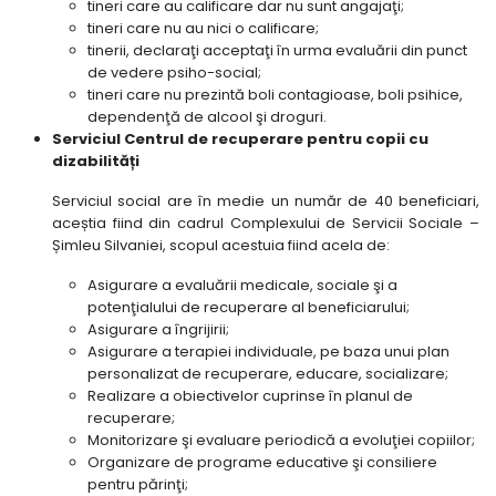
tineri care au calificare dar nu sunt angajaţi;
tineri care nu au nici o calificare;
tinerii, declaraţi acceptaţi în urma evaluării din punct
de vedere psiho-social;
tineri care nu prezintă boli contagioase, boli psihice,
dependenţă de alcool şi droguri.
Serviciul Centrul de recuperare pentru copii cu
dizabilități
Serviciul social are în medie un număr de 40 beneficiari,
aceștia fiind din cadrul Complexului de Servicii Sociale –
Șimleu Silvaniei, scopul acestuia fiind acela de:
Asigurare a evaluării medicale, sociale şi a
potenţialului de recuperare al beneficiarului;
Asigurare a îngrijirii;
Asigurare a terapiei individuale, pe baza unui plan
personalizat de recuperare, educare, socializare;
Realizare a obiectivelor cuprinse în planul de
recuperare;
Monitorizare şi evaluare periodică a evoluţiei copiilor;
Organizare de programe educative şi consiliere
pentru părinţi;