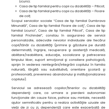
Licurici;
Casa de tip familial pentru copii cu dizabilități – Piticot;
Casa de tip familial pentru copii cu dizabilități – Floare
de colț.
Scopul serviciilor sociale “Casa de tip familial Dumbrava
Minunată”, Casa de tip familial Floare de colţ”, Casa de tip
familial Licurici”, Casa de tip familial Piticot”, Casa de tip
familial Prichindel”, constau în asigurarea de servicii
personalizate, adecvate nevoilor individuale ale fiecărui
copil/tânăr cu dizabilităţi (primire şi găzduire pe durată
determinată, îngrijire, recuperare şi asistenţă medicală,
abilitare/reabilitare, educaţie, socializare şi petrecerea
timpului liber, suport emoţional şi consiliere psihologică,
sprijin în vederea reintegrării/integrării copilului în familia
naturală, lărgită sau substitutivă, orientare şcolară şi
profesională, prevenirea abandonului şi instituţionalizarea
copilului).
Serviciul se adresează copiilor/tinerilor cu dizabilităţi
dependenţi care, ca urmare a pierderii autonomiei
funcţionale din cauze fizice, psihice sau mintale, necesită
ajutor semnificativ pentru a realiza activităţile uzuale ale
vieţii de zi cu zi, dependenţă care este exacerbată de