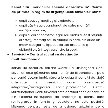
Beneficiarii serviciilor sociale acordate în” Centrul
de primire în regim de urgenţă Cehu Silvaniei” sunt
:
copii abuzaţi, neglijaţi şi exploataţi;
copii găsiţi sau abandonaţi de către mamă în
unităţile sanitare;
copii ai căror ocrotitor legal sau ambii au fost reţinuţi,
arestaţi, internaţi sau în situaţia în care, din orice alt
motiv, aceştia nu îşi pot exercita drepturile şi
obligaţiile părinteşti cu privire la copil.
Serviciul - Centrul social cu destinație
multifuncțională
serviciului social cu cazare „Centrul Multifuncţional Cehu
Silvaniei” este găzduirea unui număr de 15 beneficiari, pe o
perioadă determinată, cărora le asigură condiţii de viaţă
adecvate şi servicii care promovează
integrarea/reintegrarea socio-profesională. Centrul
Multifuncţional Cehu Silvaniei este destinat tinerilor care ies
din sistemul instituţional de protecţie şi pentru care
reintegrarea în familie şi societate nu este posibilă.
Misiunea centrului este de a asigura găzduire pe o