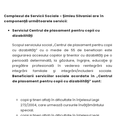
Complexul de Servicii Sociale – Șimleu Silvaniei are în
componență următoarele servicii:
Serviciul Centrul de plasament pentru copii cu
dizabilități
Scopul serviciului social „Centrul de plasament pentru copii
cu dizabilităţi” cu o medie de 55 de beneficiari este
asigurarea accesului copiilor şi tinerilor cu dizabilităţi pe o
perioadă determinată, la găzduire, îngrijire, educaţie şi
pregătire profesională în vederea reintegrării sau
integrării familiale şi integrării/includerii sociale.
Beneficiarii serviciilor sociale acordate în „Centrul
de plasament pentru copii cu dizabilităţi” sunt:
copii şi tineri aflaţi în dificultate în înţelesul Legii
272/2004, care urmează cursurile învăţământului
special;
copii şi tineri aflaţi în dificultate în înţelesul Legii