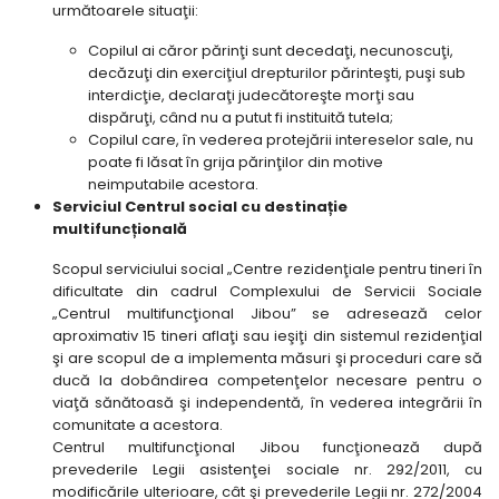
următoarele situaţii:
Copilul ai căror părinţi sunt decedaţi, necunoscuţi,
decăzuţi din exerciţiul drepturilor părinteşti, puşi sub
interdicţie, declaraţi judecătoreşte morţi sau
dispăruţi, când nu a putut fi instituită tutela;
Copilul care, în vederea protejării intereselor sale, nu
poate fi lăsat în grija părinţilor din motive
neimputabile acestora.
Serviciul Centrul social cu destinație
multifuncțională
Scopul serviciului social „Centre rezidenţiale pentru tineri în
dificultate din cadrul Complexului de Servicii Sociale
„Centrul multifuncţional Jibou” se adresează celor
aproximativ 15 tineri aflaţi sau ieşiţi din sistemul rezidenţial
şi are scopul de a implementa măsuri şi proceduri care să
ducă la dobândirea competenţelor necesare pentru o
viaţă sănătoasă şi independentă, în vederea integrării în
comunitate a acestora.
Centrul multifuncţional Jibou funcţionează după
prevederile Legii asistenţei sociale nr. 292/2011, cu
modificările ulterioare, cât şi prevederile Legii nr. 272/2004