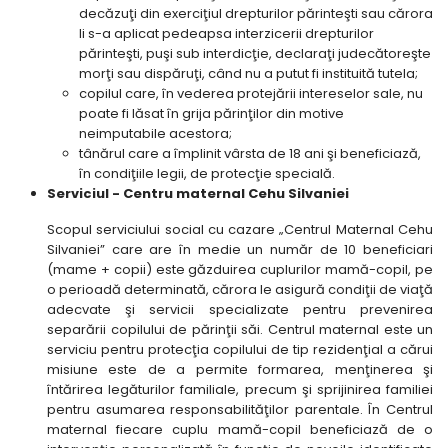
decăzuţi din exerciţiul drepturilor părinteşti sau cărora
li s-a aplicat pedeapsa interzicerii drepturilor
părinteşti, puşi sub interdicţie, declaraţi judecătoreşte
morţi sau dispăruţi, când nu a putut fi instituită tutela;
copilul care, în vederea protejării intereselor sale, nu
poate fi lăsat în grija părinţilor din motive
neimputabile acestora;
tânărul care a împlinit vârsta de 18 ani şi beneficiază,
în condiţiile legii, de protecţie specială.
Serviciul - Centru maternal Cehu Silvaniei
Scopul serviciului social cu cazare „Centrul Maternal Cehu
Silvaniei” care are în medie un număr de 10 beneficiari
(mame + copii) este găzduirea cuplurilor mamă-copil, pe
o perioadă determinată, cărora le asigură condiţii de viaţă
adecvate şi servicii specializate pentru prevenirea
separării copilului de părinţii săi. Centrul maternal este un
serviciu pentru protecţia copilului de tip rezidenţial a cărui
misiune este de a permite formarea, menţinerea şi
întărirea legăturilor familiale, precum şi sprijinirea familiei
pentru asumarea responsabilităţilor parentale. În Centrul
maternal fiecare cuplu mamă-copil beneficiază de o