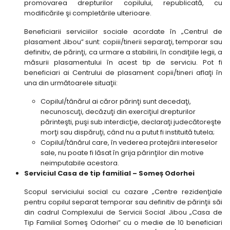
promovarea drepturilor copilului, republicată, cu
modificările şi completările ulterioare.
Beneficiarii serviciilor sociale acordate în „Centrul de
plasament Jibou” sunt: copiii/tinerii separaţi, temporar sau
definitiv, de părinţi, ca urmare a stabilirii, în condiţiile legii, a
măsurii plasamentului în acest tip de serviciu. Pot fi
beneficiari ai Centrului de plasament copii/tineri aflaţi în
una din următoarele situaţii:
Copilul/tânărul ai căror părinţi sunt decedaţi,
necunoscuţi, decăzuţi din exerciţiul drepturilor
părinteşti, puşi sub interdicţie, declaraţi judecătoreşte
morţi sau dispăruţi, când nu a putut fi instituită tutela;
Copilul/tânărul care, în vederea protejării intereselor
sale, nu poate fi lăsat în grija părinţilor din motive
neimputabile acestora.
Serviciul Casa de tip familial – Someș Odorhei
Scopul serviciului social cu cazare „Centre rezidenţiale
pentru copilul separat temporar sau definitiv de părinţii săi
din cadrul Complexului de Servicii Social Jibou „Casa de
Tip Familial Someş Odorhei” cu o medie de 10 beneficiari