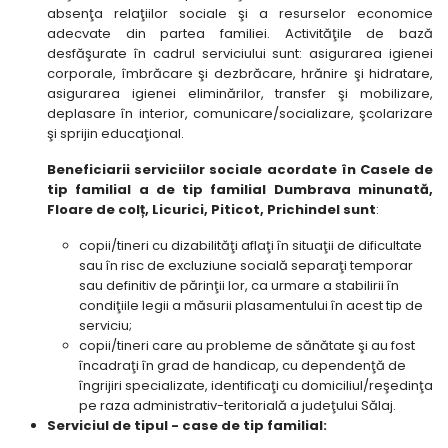
absenţa relaţiilor sociale şi a resurselor economice
adecvate din partea familiei. Activităţile de bază
desfăşurate în cadrul serviciului sunt: asigurarea igienei
corporale, îmbrăcare şi dezbrăcare, hrănire şi hidratare,
asigurarea igienei eliminărilor, transfer şi mobilizare,
deplasare în interior, comunicare/socializare, şcolarizare
şi sprijin educaţional.
Beneficiarii serviciilor sociale acordate în Casele de
tip familial a de tip familial Dumbrava minunată,
Floare de colț, Licurici, Piticot, Prichindel sunt
:
copii/tineri cu dizabilităţi aflaţi în situaţii de dificultate
sau în risc de excluziune socială separaţi temporar
sau definitiv de părinţii lor, ca urmare a stabilirii în
condiţiile legii a măsurii plasamentului în acest tip de
serviciu;
copii/tineri care au probleme de sănătate şi au fost
încadraţi în grad de handicap, cu dependenţă de
îngrijiri specializate, identificaţi cu domiciliul/reşedinţa
pe raza administrativ-teritorială a judeţului Sălaj.
Serviciul de tipul - case de tip familial: