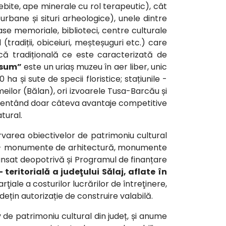
ebite, ape minerale cu rol terapeutic), cât
 urbane și situri arheologice), unele dintre
case memoriale, biblioteci, centre culturale
tradiții, obiceiuri, meșteșuguri etc.) care
mică tradițională ce este caracterizată de
ssum”
este un uriaș muzeu în aer liber, unic
ha și sute de specii floristice; stațiunile -
meilor (Bălan), ori izvoarele Tusa-Barcău și
prezentând doar câteva avantaje competitive
tural.
rvarea obiectivelor de patrimoniu cultural
i III - monumente de arhitectură, monumente
d lansat deopotrivă și Programul de finanțare
eritorială a judeţului Sălaj, aflate în
ţiale a costurilor lucrărilor de întreţinere,
țin autorizație de construire valabilă.
 de patrimoniu cultural din județ, și anume