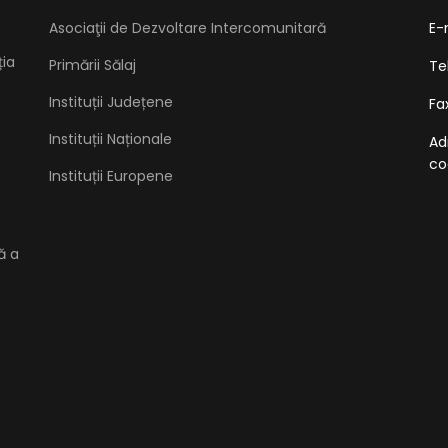
Asociaţii de Dezvoltare Intercomunitară
E-
ția
Primării Sălaj
Te
Instituții Județene
Fa
Instituții Naționale
Ad
co
Instituții Europene
ă a