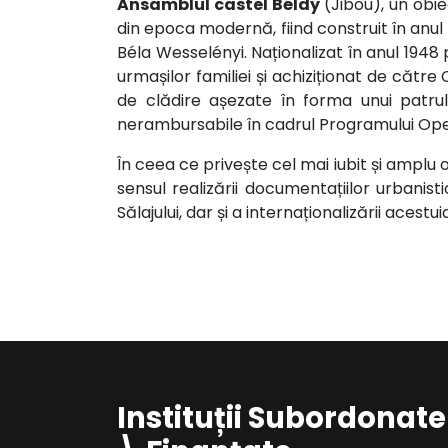
Ansamblul castel Béldy
(Jibou), un obi
din epoca modernă, fiind construit în anul
Béla Wesselényi. Naționalizat în anul 1948 
urmașilor familiei și achiziționat de către
de clădire așezate în forma unui patrul
nerambursabile în cadrul Programului Oper
În ceea ce privește cel mai iubit și amplu ob
sensul realizării documentațiilor urbanis
Sălajului, dar și a internaționalizării acestu
Instituții Subordonate