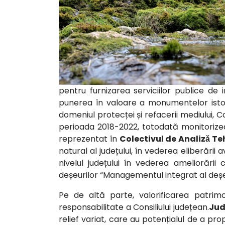
pentru furnizarea serviciilor publice de 
punerea în valoare a monumentelor istorice
domeniul protecței și refacerii mediului, Co
perioada 2018-2022, totodată monitorizea
reprezentat în
Colectivul de Analizǎ Te
natural al județului, în vederea eliberării 
nivelul județului în vederea ameliorării 
deșeurilor “Managementul integrat al deșeu
Pe de altă parte, valorificarea patrimon
responsabilitate a Consiliului județean.
Jud
relief variat, care au potențialul de a 