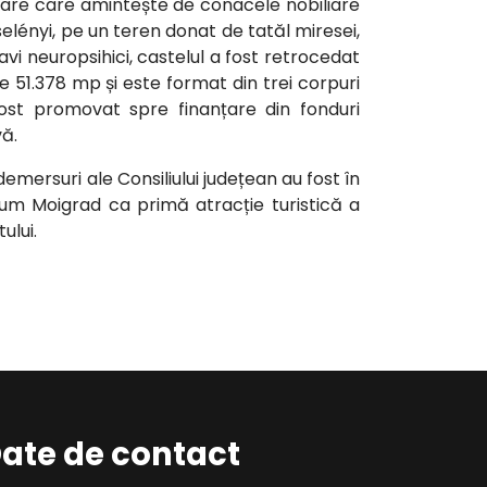
tare care amintește de conacele nobiliare
elényi, pe un teren donat de tatăl miresei,
avi neuropsihici, castelul a fost retrocedat
te 51.378 mp și este format din trei corpuri
fost promovat spre finanțare din fonduri
ă.
 demersuri ale Consiliului județean au fost în
ssum Moigrad ca primă atracție turistică a
ului.
ate de contact