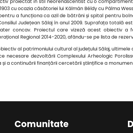
ectiv proiectat în stil neorenascentist cu o compartimen
 1903 cu ocazia căsătoriei lui Kálmán Béldy cu Pálma Wess
pentru a funcționa ca azil de bătrâni și spital pentru boln
 Consiliul Județean Sălaj în anul 2009. Suprafața totală es
ater concav. Proiectul care vizeză acest obiectiv a 
ațional Regional 2014-2020, afându-se pe lista de rezerv
iectiv al patrimoniului cultural al județului Sălaj, ultimele
tice necesare dezvoltării Complexului Arheologic Poroli
ia și a continuării finanțării cercetării științifice a monument
Comunitate
D