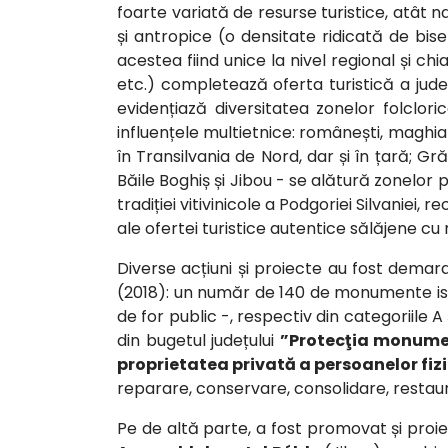
foarte variată de resurse turistice, atât 
și antropice (o densitate ridicată de biser
acestea fiind unice la nivel regional și ch
etc.) completează oferta turistică a județ
evidențiază diversitatea zonelor folclori
influențele multietnice: românești, maghiar
în Transilvania de Nord, dar și în țară; Gră
Băile Boghiș și Jibou - se alătură zonelor 
tradiției vitivinicole a Podgoriei Silvani
ale ofertei turistice autentice sălăjene cu 
Diverse acțiuni și proiecte au fost demar
(2018): un număr de 140 de monumente istor
de for public -, respectiv din categoriile A
din bugetul județului
”Protecţia monument
proprietatea privată a persoanelor fizi
reparare, conservare, consolidare, restau
Pe de altă parte, a fost promovat și proie