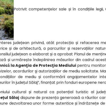
Potrivit competențelor sale și în condițiile legii
interes județean privind, atât protecția și refacerea me
 și de arhitectură, a parcurilor și rezervațiilor natural
nsiliul județean a elaborat și a aprobat Planul de menținer
ză și urmărește îndeplinirea măsurilor din cadrul acest
hnicǎ la Agenţia de Protecţia Mediului
pentru monitori
avizelor, acordurilor şi autorizațiilor de mediu solicitate. 
condițiilor de mediu și conformării angajamentelor inte
rilor în județul Sălaj”, finanțat prin fonduri europene ne
iului cultural și natural ca potențial turistic al jude
ețul Sălaj
dispune de prezența generoasă a râurilor care s
propune dezvoltarea unor forme autentice și îndrăznețe d