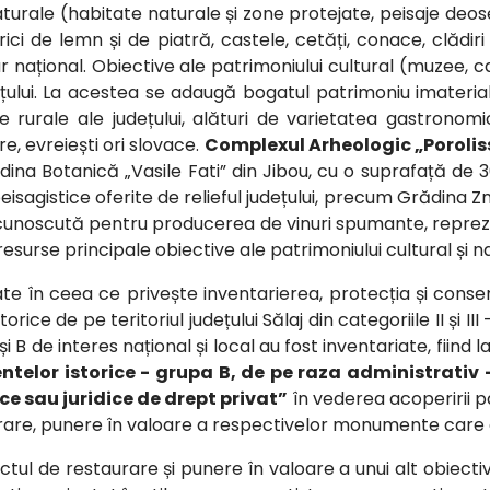
naturale (habitate naturale și zone protejate, peisaje deos
ici de lemn și de piatră, castele, cetăți, conace, clădiri
iar național. Obiective ale patrimoniului cultural (muzee, 
ului. La acestea se adaugă bogatul patrimoniu imaterial (
ce rurale ale județului, alături de varietatea gastrono
e, evreiești ori slovace.
Complexul Arheologic „Poroli
dina Botanică „Vasile Fati” din Jibou, cu o suprafață de 30 
peisagistice oferite de relieful județului, precum Grădina Z
ei, recunoscută pentru producerea de vinuri spumante, re
resurse principale obiective ale patrimoniului cultural și na
ate în ceea ce privește inventarierea, protecția și conse
ice de pe teritoriul județului Sălaj din categoriile II ș
 și B de interes național și local au fost inventariate, fiin
elor istorice - grupa B, de pe raza administrativ – t
ce sau juridice de drept privat”
în vederea acoperirii par
rare, punere în valoare a respectivelor monumente care de
ctul de restaurare și punere în valoare a unui alt obiectiv