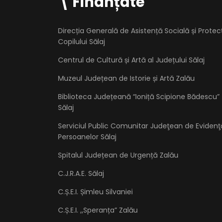
\ Finanțate
Direcția Generală de Asistență Socială și Protec
Copilului Sălaj
Centrul de Cultură și Artă al Județului Sălaj
Muzeul Județean de Istorie și Artă Zalău
Biblioteca Județeană “Ioniță Scipione Bădescu”
Sălaj
Serviciul Public Comunitar Judeţean de Evidenţ
Persoanelor Sălaj
Spitalul Județean de Urgență Zalău
C.J.R.A.E. Sălaj
C.Ș.E.I. Șimleu Silvaniei
C.Ș.E.I. ,,Speranța” Zalău