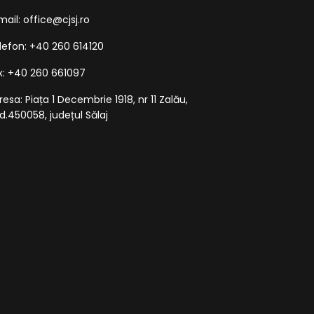
mail: office@cjsj.ro
lefon: +40 260 614120
x: +40 260 661097
resa: Piața 1 Decembrie 1918, nr 11 Zalău,
d.450058, județul Sălaj