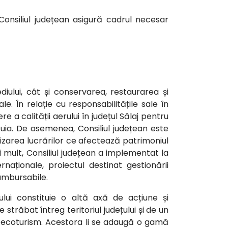
, Consiliul județean asigură cadrul necesar
diului, cât și conservarea, restaurarea și
e. În relație cu responsabilitățile sale în
e a calității aerului în județul Sălaj pentru
uia. De asemenea, Consiliul județean este
zarea lucrărilor ce afectează patrimoniul
Mai mult, Consiliul județean a implementat la
rnaționale, proiectul destinat gestionării
rambursabile.
țului constituie o altă axă de acțiune și
trăbat întreg teritoriul județului și de un
e ecoturism. Acestora li se adaugă o gamă