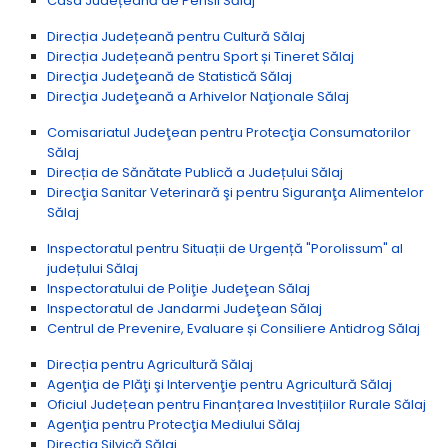
Casa Județeană de Pensii Sălaj
Direcția Județeană pentru Cultură Sălaj
Direcția Județeană pentru Sport și Tineret Sălaj
Direcţia Judeţeană de Statistică Sălaj
Direcţia Judeţeană a Arhivelor Naţionale Sălaj
Comisariatul Judeţean pentru Protecţia Consumatorilor
Sălaj
Direcția de Sănătate Publică a Județului Sălaj
Direcţia Sanitar Veterinară şi pentru Siguranţa Alimentelor
Sălaj
Inspectoratul pentru Situații de Urgență "Porolissum" al
județului Sălaj
Inspectoratului de Poliţie Judeţean Sălaj
Inspectoratul de Jandarmi Judeţean Sălaj
Centrul de Prevenire, Evaluare și Consiliere Antidrog Sălaj
Direcția pentru Agricultură Sălaj
Agenţia de Plăţi şi Intervenţie pentru Agricultură Sălaj
Oficiul Județean pentru Finanțarea Investițiilor Rurale Sălaj
Agenţia pentru Protecţia Mediului Sălaj
Direcția Silvică Sălaj