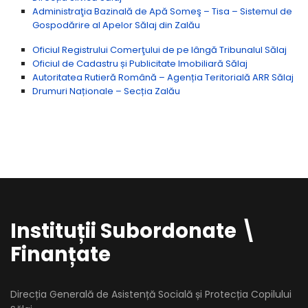
Administraţia Bazinală de Apă Someş – Tisa – Sistemul de
Gospodărire al Apelor Sălaj din Zalău
Oficiul Registrului Comerţului de pe lângă Tribunalul Sălaj
Oficiul de Cadastru și Publicitate Imobiliară Sălaj
Autoritatea Rutieră Română – Agenția Teritorială ARR Sălaj
Drumuri Naționale – Secția Zalău
Instituții Subordonate \
Finanțate
Direcția Generală de Asistență Socială și Protecția Copilului