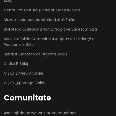
Sălaj
Centrul de Cultură și Artă al Județului Sălaj
Muzeul Județean de Istorie și Artă Zalău
Biblioteca Județeană “Ioniță Scipione Bădescu” Sălaj
Serviciul Public Comunitar Judeţean de Evidenţă a
Persoanelor Sălaj
Spitalul Județean de Urgență Zalău
C.J.R.A.E. Sălaj
C.Ș.E.I. Șimleu Silvaniei
C.Ș.E.I. ,,Speranța” Zalău
Comunitate
Asociaţii de Dezvoltare Intercomunitară