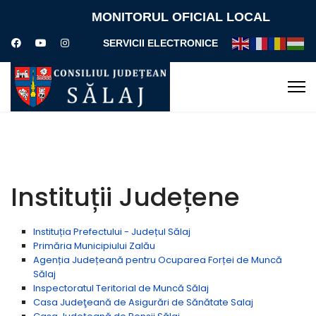
MONITORUL OFICIAL LOCAL
SERVICII ELECTRONICE
Instituții Județene
Instituția Prefectului - Județul Sălaj
Primăria Municipiului Zalău
Agenția Județeană pentru Ocuparea Forței de Muncă
Sălaj
Inspectoratul Teritorial de Muncă Sălaj
Casa Judeţeană de Asigurări de Sănătate Salaj