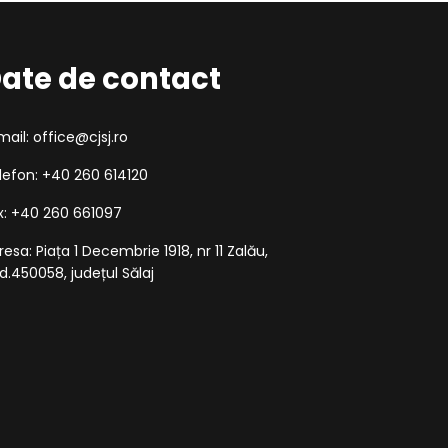
ate de contact
mail: office@cjsj.ro
lefon: +40 260 614120
x: +40 260 661097
resa: Piața 1 Decembrie 1918, nr 11 Zalău,
d.450058, județul Sălaj