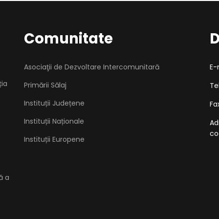
Comunitate
D
Asociaţii de Dezvoltare Intercomunitară
E-
ția
Primării Sălaj
Te
Instituții Județene
Fa
Instituții Naționale
Ad
co
Instituții Europene
ă a