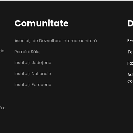
Comunitate
D
Asociaţii de Dezvoltare Intercomunitară
E-
ția
Primării Sălaj
Te
Instituții Județene
Fa
Instituții Naționale
Ad
co
Instituții Europene
ă a