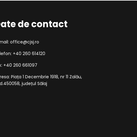
ate de contact
mail: office@cjsj.ro
lefon: +40 260 614120
x: +40 260 661097
resa: Piața 1 Decembrie 1918, nr 11 Zalău,
d.450058, județul Sălaj