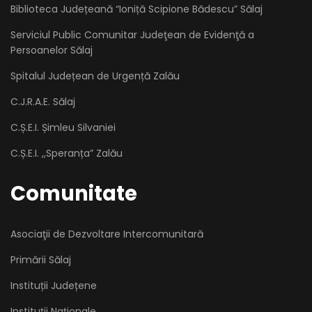
Biblioteca Județeană “Ioniță Scipione Bădescu” Sălaj
Serviciul Public Comunitar Judeţean de Evidenţă a
Persoanelor Sălaj
Spitalul Județean de Urgență Zalău
C.J.R.A.E. Sălaj
C.Ș.E.I. Șimleu Silvaniei
C.Ș.E.I. ,,Speranța” Zalău
Comunitate
Asociaţii de Dezvoltare Intercomunitară
Primării Sălaj
Instituții Județene
Instituții Naționale