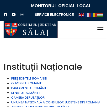
MONITORUL OFICIAL LOCAL
SERVICII ELECTRONICE
Instituții Naționale
PREŞEDINTELE ROMÂNIEI
GUVERNUL ROMÂNIEI
PARLAMENTUL ROMÂNIEI
SENATUL ROMÂNIEI
CAMERA DEPUTAŢILOR
UNIUNEA NAŢIONALĂ A CONSILIILOR JUDEŢENE DIN ROMÂNIA