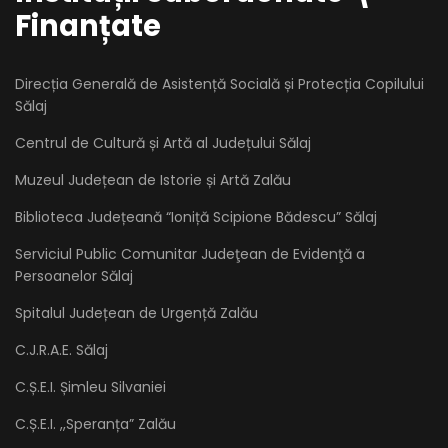
Finanțate
Direcția Generală de Asistență Socială și Protecția Copilului
Sălaj
Centrul de Cultură și Artă al Județului Sălaj
Muzeul Județean de Istorie și Artă Zalău
Biblioteca Județeană “Ioniță Scipione Bădescu” Sălaj
Serviciul Public Comunitar Judeţean de Evidenţă a
Persoanelor Sălaj
Spitalul Județean de Urgență Zalău
C.J.R.A.E. Sălaj
C.Ș.E.I. Șimleu Silvaniei
C.Ș.E.I. ,,Speranța” Zalău