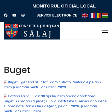
MONITORUL OFICIAL LOCAL
SERVICII ELECTRONICE
Buget
Bugetul general al unității administrativ-teritoriale pe anul
2026 și estimări pentru anii 2027 -2029
Hotărârea nr. 30 din 30 aprilie 2026 privind aprobarea
bugetului propriu al judeţului şi al instituţiilor şi serviciilor publice
subordinate Consiliului judeţean, pe anul 2026, şi estimări
pentru anii 2027 - 2029