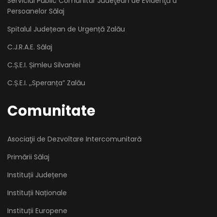
Serviciul Public Comunitar Judeţean de Evidenţă a
Persoanelor Sălaj
Spitalul Județean de Urgență Zalău
C.J.R.A.E. Sălaj
C.Ș.E.I. Șimleu Silvaniei
C.Ș.E.I. ,,Speranța” Zalău
Comunitate
Asociaţii de Dezvoltare Intercomunitară
Primării Sălaj
Instituții Județene
Instituții Naționale
Instituții Europene