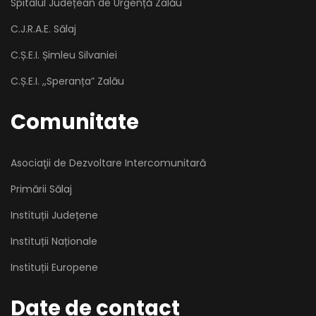
Spitalul Județean de Urgență Zalău
C.J.R.A.E. Sălaj
C.Ș.E.I. Șimleu Silvaniei
C.Ș.E.I. ,,Speranța” Zalău
Comunitate
Asociaţii de Dezvoltare Intercomunitară
Primării Sălaj
Instituții Județene
Instituții Naționale
Instituții Europene
Date de contact