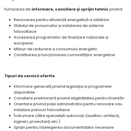
Furnizarea de
informare, consiliere și sprijin tehnic
privind:
Renovarea pentru eficiență energetică a clădirilor
Statutul de prosumator și instalarea de sisteme
fotovoltaice
Accesarea programelor de finanțare naționale și
europene
Măsuri de reducere a consumului energetic
Constituirea și funcționarea comunităților energetice
Tipuri de servicii oferite
Informare generală privind legislația și programele
disponibile
Consiliere preliminară privind eligibilitatea pentru finanțări
Orientare privind pașii administrativi pentru renovare sau
instalare panouri fotovoltaice
Îndrumare către specialiști autorizați (auditori, arhitecți,
ingineri, proiectanți etc.)
Sprijin pentru înțelegerea documentațiilor necesare