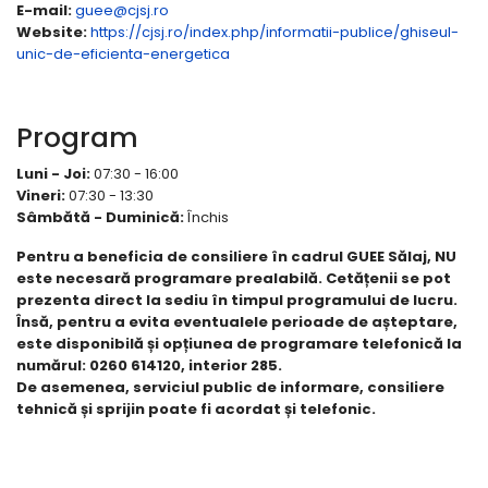
E-mail:
guee@cjsj.ro
Website:
https://cjsj.ro/index.php/informatii-publice/ghiseul-
unic-de-eficienta-energetica
Program
Luni - Joi:
07:30 - 16:00
Vineri:
07:30 - 13:30
Sâmbătă - Duminică:
Închis
Pentru a beneficia de consiliere în cadrul GUEE Sălaj, NU
este necesară programare prealabilă. Cetățenii se pot
prezenta direct la sediu în timpul programului de lucru.
Însă, pentru a evita eventualele perioade de așteptare,
este disponibilă și opțiunea de programare telefonică la
numărul: 0260 614120, interior 285.
De asemenea, serviciul public de informare, consiliere
tehnică și sprijin poate fi acordat și telefonic.