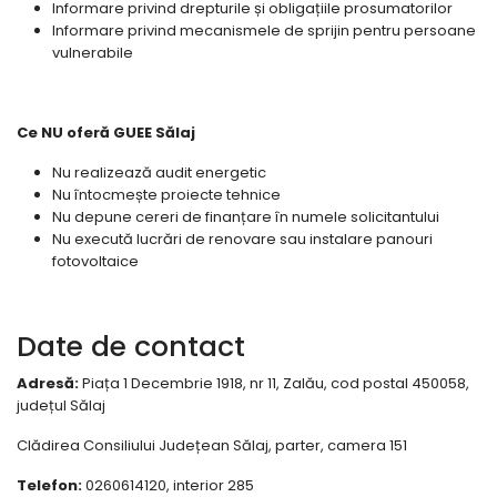
Informare privind drepturile și obligațiile prosumatorilor
Informare privind mecanismele de sprijin pentru persoane
vulnerabile
Ce NU oferă GUEE Sălaj
Nu realizează audit energetic
Nu întocmește proiecte tehnice
Nu depune cereri de finanțare în numele solicitantului
Nu execută lucrări de renovare sau instalare panouri
fotovoltaice
Date de contact
Adresă:
Piața 1 Decembrie 1918, nr 11, Zalău, cod postal 450058,
județul Sălaj
Clădirea Consiliului Județean Sălaj, parter, camera 151
Telefon:
0260614120, interior 285