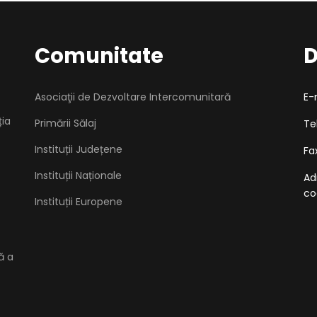
Comunitate
D
Asociaţii de Dezvoltare Intercomunitară
E-
ția
Primării Sălaj
Te
Instituții Județene
Fa
Instituții Naționale
Ad
co
Instituții Europene
ă a