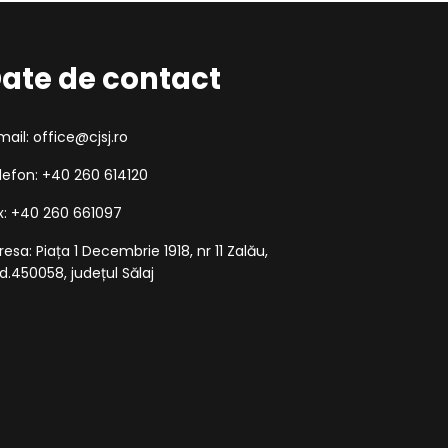
ate de contact
mail: office@cjsj.ro
lefon: +40 260 614120
x: +40 260 661097
resa: Piața 1 Decembrie 1918, nr 11 Zalău,
d.450058, județul Sălaj