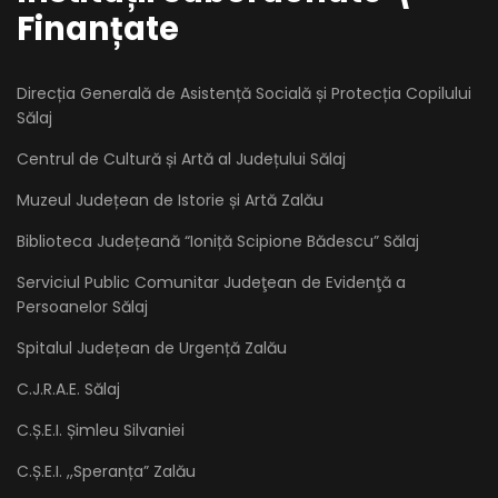
Finanțate
Direcția Generală de Asistență Socială și Protecția Copilului
Sălaj
Centrul de Cultură și Artă al Județului Sălaj
Muzeul Județean de Istorie și Artă Zalău
Biblioteca Județeană “Ioniță Scipione Bădescu” Sălaj
Serviciul Public Comunitar Judeţean de Evidenţă a
Persoanelor Sălaj
Spitalul Județean de Urgență Zalău
C.J.R.A.E. Sălaj
C.Ș.E.I. Șimleu Silvaniei
C.Ș.E.I. ,,Speranța” Zalău