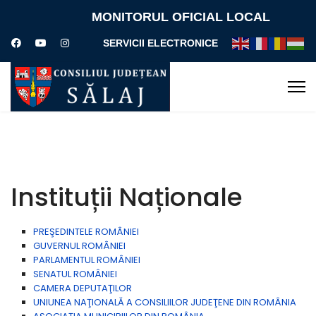
MONITORUL OFICIAL LOCAL
SERVICII ELECTRONICE
Instituții Naționale
PREŞEDINTELE ROMÂNIEI
GUVERNUL ROMÂNIEI
PARLAMENTUL ROMÂNIEI
SENATUL ROMÂNIEI
CAMERA DEPUTAŢILOR
UNIUNEA NAŢIONALĂ A CONSILIILOR JUDEŢENE DIN ROMÂNIA