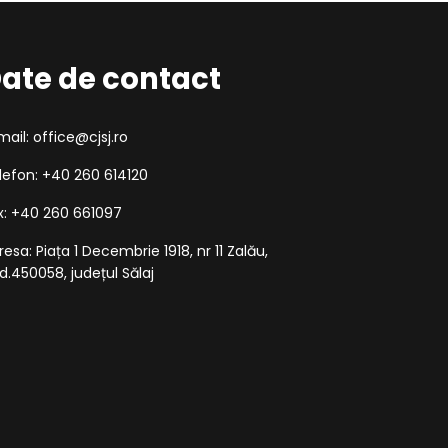
ate de contact
mail: office@cjsj.ro
lefon: +40 260 614120
x: +40 260 661097
resa: Piața 1 Decembrie 1918, nr 11 Zalău,
d.450058, județul Sălaj