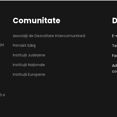
Comunitate
D
Asociaţii de Dezvoltare Intercomunitară
E-
ția
Primării Sălaj
Te
Instituții Județene
Fa
Instituții Naționale
Ad
co
Instituții Europene
ă a