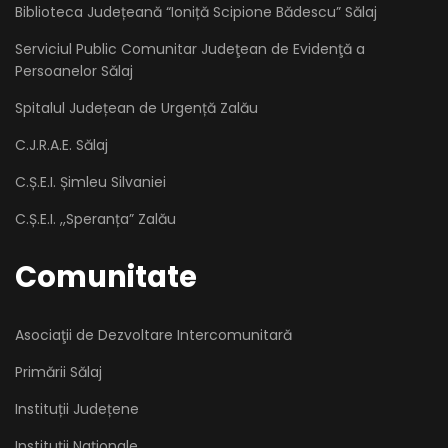
Biblioteca Județeană “Ioniță Scipione Bădescu” Sălaj
Serviciul Public Comunitar Judeţean de Evidenţă a
Persoanelor Sălaj
Spitalul Județean de Urgență Zalău
C.J.R.A.E. Sălaj
C.Ș.E.I. Șimleu Silvaniei
C.Ș.E.I. ,,Speranța” Zalău
Comunitate
Asociaţii de Dezvoltare Intercomunitară
Primării Sălaj
Instituții Județene
Instituții Naționale