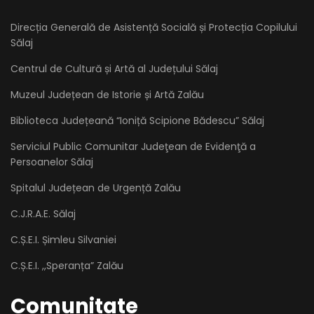
Direcția Generală de Asistență Socială și Protecția Copilului
Sălaj
Centrul de Cultură și Artă al Județului Sălaj
Muzeul Județean de Istorie și Artă Zalău
Biblioteca Județeană “Ioniță Scipione Bădescu” Sălaj
Serviciul Public Comunitar Judeţean de Evidenţă a
Persoanelor Sălaj
Spitalul Județean de Urgență Zalău
C.J.R.A.E. Sălaj
C.Ș.E.I. Șimleu Silvaniei
C.Ș.E.I. ,,Speranța” Zalău
Comunitate