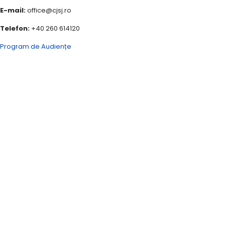
E-mail:
office@cjsj.ro
Telefon:
+40 260 614120
Program de Audiențe