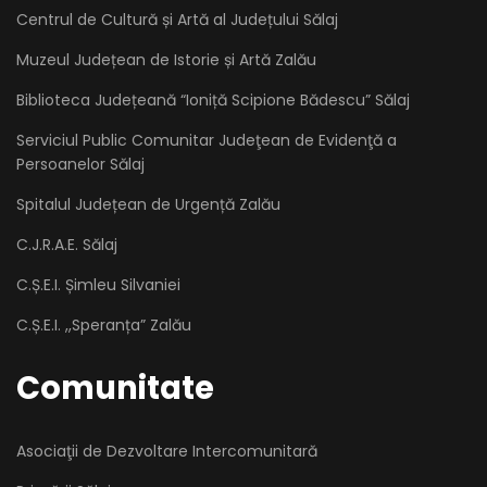
Centrul de Cultură și Artă al Județului Sălaj
Muzeul Județean de Istorie și Artă Zalău
Biblioteca Județeană “Ioniță Scipione Bădescu” Sălaj
Serviciul Public Comunitar Judeţean de Evidenţă a
Persoanelor Sălaj
Spitalul Județean de Urgență Zalău
C.J.R.A.E. Sălaj
C.Ș.E.I. Șimleu Silvaniei
C.Ș.E.I. ,,Speranța” Zalău
Comunitate
Asociaţii de Dezvoltare Intercomunitară