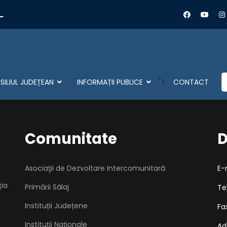
L
C
">
ILIUL JUDEȚEAN
INFORMAȚII PUBLICE
CONTACT
Comunitate
D
Asociaţii de Dezvoltare Intercomunitară
E-
ția
Primării Sălaj
Te
Instituții Județene
Fa
Instituții Naționale
Ad