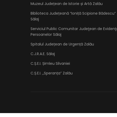
Muzeul Județean de Istorie și Artă Zalău
Biblioteca Județeană “Ioniță Scipione Bădescu”
Sălaj
Serviciul Public Comunitar Judeţean de Evidenţ
Persoanelor Sălaj
Spitalul Județean de Urgență Zalău
C.J.R.A.E. Sălaj
C.Ș.E.I. Șimleu Silvaniei
C.Ș.E.I. ,,Speranța” Zalău