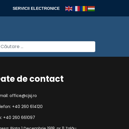
SERVICII ELECTRONICE
autare
ate de contact
mail: office@cjsj.ro
lefon: +40 260 614120
x: +40 260 661097
resa: Piața 1 Decembrie 1918, nr 11 Zalău,