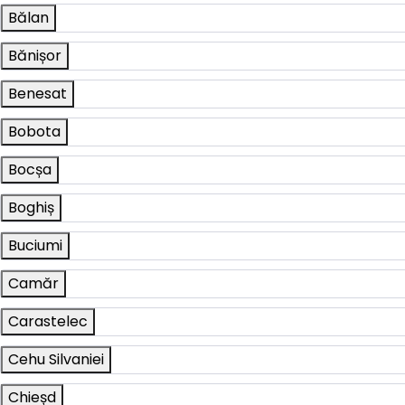
Bălan
Bănișor
Benesat
Bobota
Bocșa
Boghiș
Buciumi
Camăr
Carastelec
Cehu Silvaniei
Chieșd