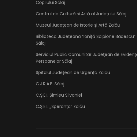
Copilului Sălaj
Centrul de Cultură și Artă al Județului Sălaj
Muzeul Județean de Istorie și Artă Zalău
Biblioteca Județeană “Ioniță Scipione Bădescu”
Sălaj
Serviciul Public Comunitar Judeţean de Evidenţ
Persoanelor Sălaj
Spitalul Județean de Urgență Zalău
C.J.R.A.E. Sălaj
C.Ș.E.I. Șimleu Silvaniei
C.Ș.E.I. ,,Speranța” Zalău