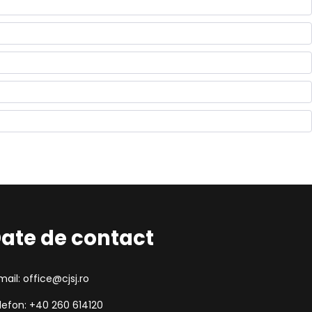
ate de contact
mail: office@cjsj.ro
lefon: +40 260 614120