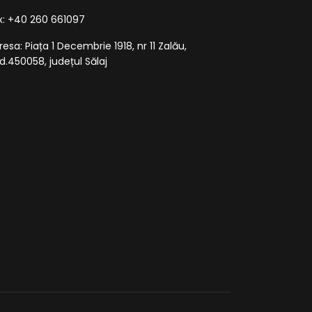
x: +40 260 661097
resa: Piața 1 Decembrie 1918, nr 11 Zalău,
d.450058, județul Sălaj