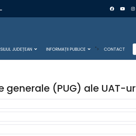
L
C
">
ILIUL JUDEȚEAN
INFORMAȚII PUBLICE
CONTACT
e generale (PUG) ale UAT-uri