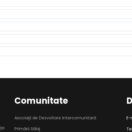
Comunitate
D
Asociaţii de Dezvoltare Intercomunitară
E-
ția
Primării Sălaj
Te