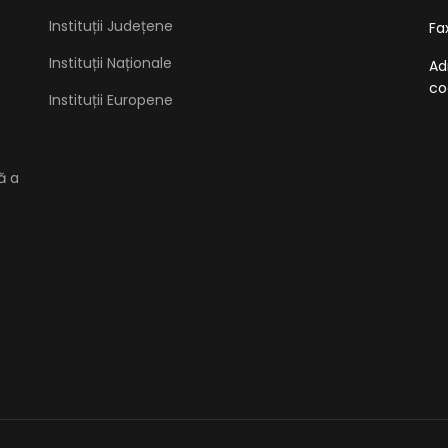
Instituții Județene
Fa
Instituții Naționale
Ad
co
Instituții Europene
ă a