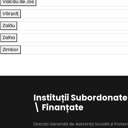
Valcău de Jos
Vârșolț
Zalău
Zalha
Zimbor
Instituții Subordonate
\ Finanțate
Direcția Generală de Asistență Socială și Protec