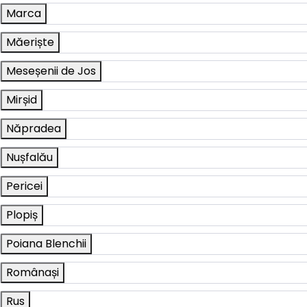
Marca
Măeriște
Meseșenii de Jos
Mirșid
Năpradea
Nușfalău
Pericei
Plopiș
Poiana Blenchii
Românași
Rus