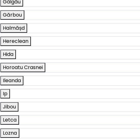
Gâlgău
Gărbou
Halmășd
Hereclean
Hida
Horoatu Crasnei
Ileanda
Ip
Jibou
Letca
Lozna