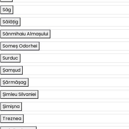
Sâg
Sălățig
Sânmihaiu Almașului
Someș Odorhei
Surduc
Șamșud
Șărmășag
Șimleu Silvaniei
Șimișna
Treznea